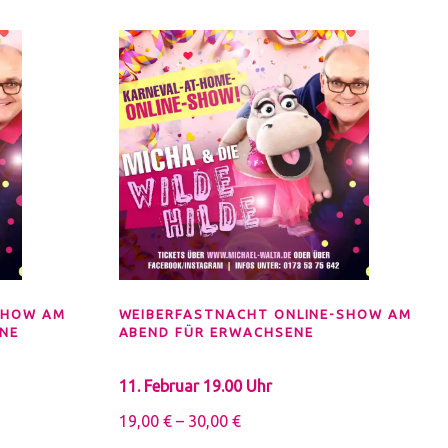
Barbara E.
Ich habe sch
SHOW AM
WEIBERFASTNACHT ONLINE-SHOW AM
lange nicht 
NE
ABEND FÜR ERWACHSENE
so herzhaft
11. Februar 19.00 Uhr
lachen könne
19,00
€
–
30,00
€