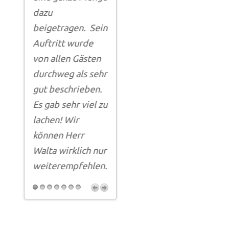
hoch 
dazu
wie schon lange
der 
beigetragen. Sein
nicht mehr. Wir
Wir 
Auftritt wurde
empfehlen
kaum
von allen Gästen
Michael Walta
Lach
durchweg als sehr
und seine
Wir 
gut beschrieben.
Freunde jeder
viele
Es gab sehr viel zu
Zeit weiter.
Bauc
lachen! Wir
geseh
können Herr
war 
Walta wirklich nur
Spit
weiterempfehlen.
einzi