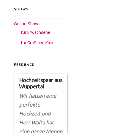
SHOWS
Online-Shows
für Erwachsene
für Groß und Klein
FEEDBACK
Hochzeitspaar aus
Schwimmverein
Feed
Wuppertal
Leverkusen
Firm
on
Hück
Wir hatten eine
Hat unsere
mehr
Herr 
perfekte
Erwartung
sein 
Hochzeit und
übertroffen.
n!
und 
Herr Walta hat
Vielen Dank, wir
Gesel
eine ganze Menge
haben so gelacht