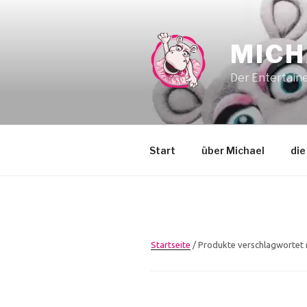
Zum
Inhalt
springen
MICH
Der Entertaine
Start
über Michael
die
Startseite
/ Produkte verschlagwortet