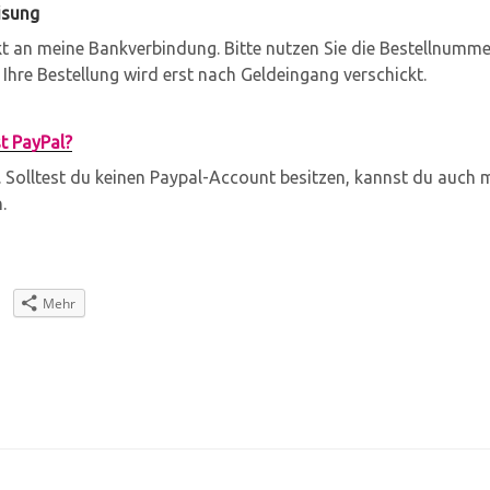
isung
kt an meine Bankverbindung. Bitte nutzen Sie die Bestellnumme
hre Bestellung wird erst nach Geldeingang verschickt.
t PayPal?
. Solltest du keinen Paypal-Account besitzen, kannst du auch m
.
Mehr
m
W